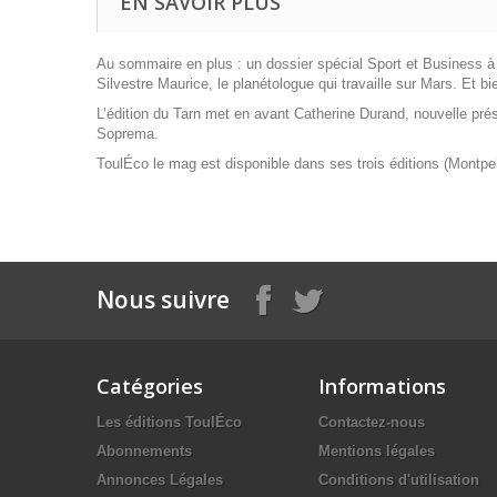
EN SAVOIR PLUS
Au sommaire en plus : un dossier spécial Sport et Business à l
Silvestre Maurice, le planétologue qui travaille sur Mars. Et b
L’édition du Tarn met en avant Catherine Durand, nouvelle prés
Soprema.
ToulÉco le mag
est disponible dans ses trois éditions (Montpel
Nous suivre
Catégories
Informations
Les éditions ToulÉco
Contactez-nous
Abonnements
Mentions légales
Annonces Légales
Conditions d'utilisation