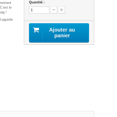
Quantité :
prennent
C’est le
mag !
 Laguiole
Ajouter au
panier