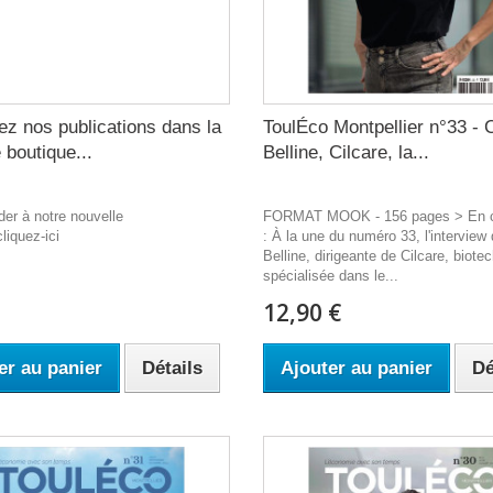
ez nos publications dans la
ToulÉco Montpellier n°33 - 
 boutique...
Belline, Cilcare, la...
er à notre nouvelle
FORMAT MOOK - 156 pages > En c
liquez-ici
: À la une du numéro 33, l'interview 
Belline, dirigeante de Cilcare, biote
spécialisée dans le...
12,90 €
er au panier
Détails
Ajouter au panier
Dé