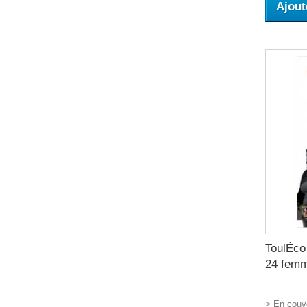
Ajout
ToulÉco 
24 femm
> En couve