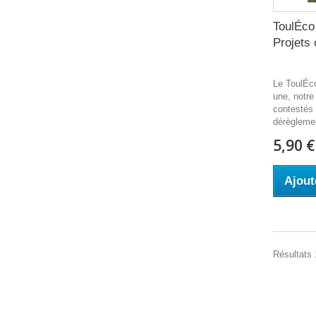
ToulÉco 
Projets 
Le ToulÉco
une, notre
contestés 
dérèglemen
5,90 €
Ajout
Résultats 