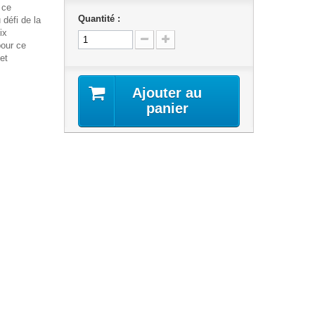
 ce
Quantité :
défi de la
ix
pour ce
et
Ajouter au
panier